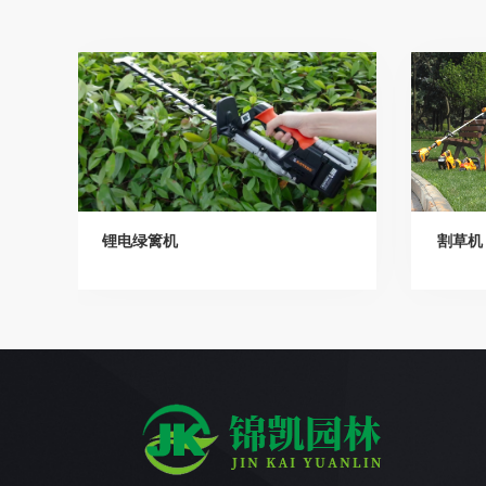
锂电绿篱机
割草机